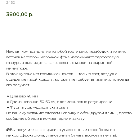
2452
3800,00
р.
В КОРЗИНУ
Нежная композиция из голубой гортензии, незабудок и тонких
веточек на тёплом молочном фоне напоминают фарфоровую
глазурь и выглядят как акварельные мазки на старинной
миниатюре.
В этом кулоне нет громких акцентов — только свет, воздух и
ощущение тихой красоты, которая не требует внимания, но всегда
его получает.
🔹Диаметр 40 мм
🔹Длина цепочки: 50-60 см, с возможностью регулировки
🔹Фурнитура: медицинская сталь
По вашему желанию сделаем цепочку любой другой длины, просто
сообщите об этом в комментарии к заказу
🎁Вы получите заказ красиво упакованным (коробочка из
микрогофрокартона, упаковочная бумага, восковая печать).